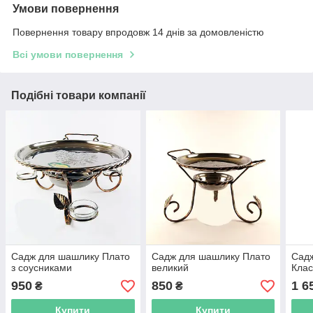
Умови повернення
Повернення товару впродовж 14 днів за домовленістю
Всі умови повернення
Подібні товари компанії
Садж для шашлику Плато
Садж для шашлику Плато
Садж
з соусниками
великий
Клас
950
850
1 6
₴
₴
Купити
Купити