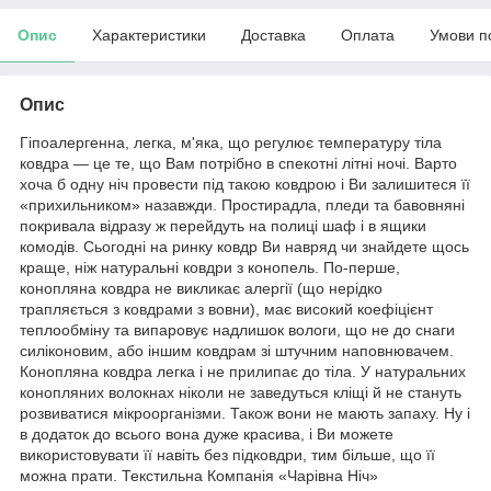
Опис
Характеристики
Доставка
Оплата
Умови п
Опис
Гіпоалергенна, легка, м'яка, що регулює температуру тіла
ковдра — це те, що Вам потрібно в спекотні літні ночі. Варто
хоча б одну ніч провести під такою ковдрою і Ви залишитеся її
«прихильником» назавжди. Простирадла, пледи та бавовняні
покривала відразу ж перейдуть на полиці шаф і в ящики
комодів. Сьогодні на ринку ковдр Ви навряд чи знайдете щось
краще, ніж натуральні ковдри з конопель. По-перше,
конопляна ковдра не викликає алергії (що нерідко
трапляється з ковдрами з вовни), має високий коефіцієнт
теплообміну та випаровує надлишок вологи, що не до снаги
силіконовим, або іншим ковдрам зі штучним наповнювачем.
Конопляна ковдра легка і не прилипає до тіла. У натуральних
конопляних волокнах ніколи не заведуться кліщі й не стануть
розвиватися мікроорганізми. Також вони не мають запаху. Ну і
в додаток до всього вона дуже красива, і Ви можете
використовувати її навіть без підковдри, тим більше, що її
можна прати. Текстильна Компанія «Чарівна Ніч»