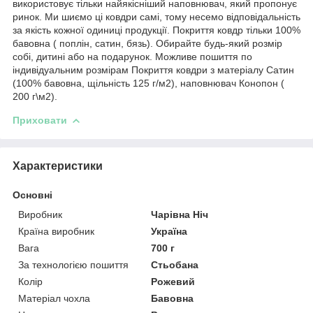
використовує тільки найякісніший наповнювач, який пропонує
ринок. Ми шиємо ці ковдри самі, тому несемо відповідальність
за якість кожної одиниці продукції. Покриття ковдр тільки 100%
бавовна ( поплін, сатин, бязь). Обирайте будь-який розмір
собі, дитині або на подарунок. Можливе пошиття по
індивідуальним розмірам Покриття ковдри з матеріалу Сатин
(100% бавовна, щільність 125 г/м2), наповнювач Конопон (
200 г\м2).
Приховати
Характеристики
Основні
Виробник
Чарівна Ніч
Країна виробник
Україна
Вага
700 г
За технологією пошиття
Стьобана
Колір
Рожевий
Матеріал чохла
Бавовна