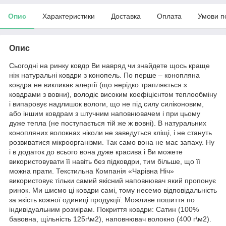
Опис
Характеристики
Доставка
Оплата
Умови п
Опис
Сьогодні на ринку ковдр Ви навряд чи знайдете щось краще
ніж натуральні ковдри з конопель. По перше – конопляна
ковдра не викликає алергії (що нерідко трапляється з
ковдрами з вовни), володіє високим коефіцієнтом теплообміну
і випаровує надлишок вологи, що не під силу силіконовим,
або іншим ковдрам з штучним наповнювачем і при цьому
дуже тепла (не поступається тій же ж вовні). В натуральних
конопляних волокнах ніколи не заведуться кліщі, і не стануть
розвиватися мікроорганізми. Так само вона не має запаху. Ну
і в додаток до всього вона дуже красива і Ви можете
використовувати її навіть без підковдри, тим більше, що її
можна прати. Текстильна Компанія «Чарівна Ніч»
використовує тільки самий якісний наповнювач який пропонує
ринок. Ми шиємо ці ковдри самі, тому несемо відповідальність
за якість кожної одиниці продукції. Можливе пошиття по
індивідуальним розмірам. Покриття ковдри: Сатин (100%
бавовна, щільність 125г\м2), наповнювач волокно (400 г\м2).