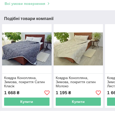
Всі умови повернення
Подібні товари компанії
Ковдра Конопляна,
Ковдра Конопляна,
Ковд
Зимова, покриття Сатин
Зимова, покриття сатин
Зимо
Класік
Молоко
Лист
1 668
1 195
1 6
₴
₴
Купити
Купити