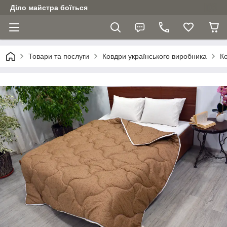
Діло майстра боїться
Товари та послуги
Ковдри українського виробника
К