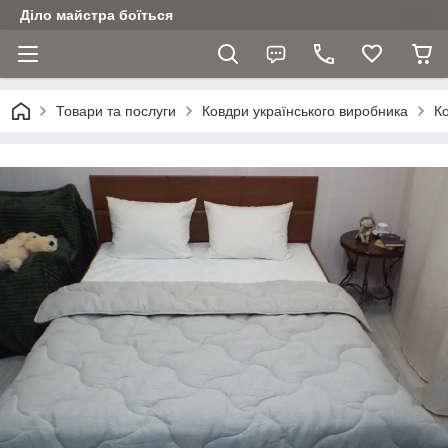
Діло майстра боїться
Товари та послуги
Ковдри українського виробника
К