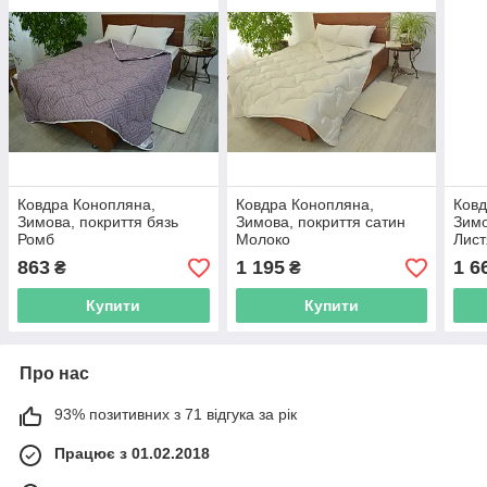
Ковдра Конопляна,
Ковдра Конопляна,
Ковд
Зимова, покриття бязь
Зимова, покриття сатин
Зимо
Ромб
Молоко
Лист
863
1 195
1 6
₴
₴
Купити
Купити
Про нас
93% позитивних з 71 відгука за рік
Працює з 01.02.2018