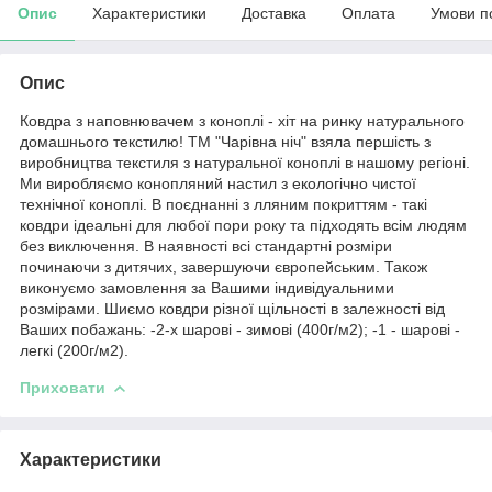
Опис
Характеристики
Доставка
Оплата
Умови п
Опис
Ковдра з наповнювачем з коноплі - хіт на ринку натурального
домашнього текстилю! ТМ "Чарівна ніч" взяла першість з
виробництва текстиля з натуральної коноплі в нашому регіоні.
Ми виробляємо конопляний настил з екологічно чистої
технічної коноплі. В поєднанні з лляним покриттям - такі
ковдри ідеальні для любої пори року та підходять всім людям
без виключення. В наявності всі стандартні розміри
починаючи з дитячих, завершуючи європейським. Також
виконуємо замовлення за Вашими індивідуальними
розмірами. Шиємо ковдри різної щільності в залежності від
Ваших побажань: -2-х шарові - зимові (400г/м2); -1 - шарові -
легкі (200г/м2).
Приховати
Характеристики