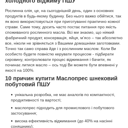
холодного віджиму ПШУ
Рослинна олія, це, на сьогоднішній день, один з основних
продуктів в будь-якому будинку. Без нього важко обійтися, так
як воно використовується при приготуванні практично кожної
страви. Саме тому, досить часто постає питання про якість
споживаного рослинного масла. Всі ми знаємо, що ніякий
фабричний продукт, консервація, яйця, м'ясо – так абсолютно
все, ніколи не зрівняється з Вашими домашніми заготовками.
Точно так само справа йде і з рослинним маслом. Коли Ви
особисто будете повністю керувати процесом - підбирати
сировину, контролювати процес віджимання і бачити, як
починає литися масло – ось тоді Ви можете бути впевнені у
якості на 100%.
10 причин купити Маслопрес шнековий
побутовий ПШУ
унікальна розробка, не має аналогів по компактності,
продуктивності та вартості;
маслопрес підходить для промислового і побутового
застосування;
висока ефективність віджимання (до 40% на насінні
соняшнику);