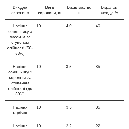
Вихідна
Вага
Вихід масла,
Відсоток
сировина
сировини, кг
кг
виходу, %
Насіння
10
4,0
40
соняшнику з
високим за
ступенем
олійності (50-
53%)
Насіння
10
3,5
35
соняшнику з
середнім за
ступенем
олійності (до
50%)
Насіння
10
3,5
35
гарбуза
Насіння
10
2,2
22