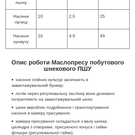
льону
Насіння
10
2,5
25
гірчиці
Насіння
10
4,9
49
кунжуту
Опис роботи Маслопресу побутового
шнекового ПШУ
насіння олійних культур засипають в
завантажувальний бункер;
потім через регулювальну заслінку вони дозовано
потрапляють на завантажувальний шнек:
шнек виробляє подрібнення і транспортування
насіння в камеру пресування;
камера пресування складається з валу шнека,
циліндра з отворами, пресуючого конуса і гайки-
фільєри (регулювальної гайки);