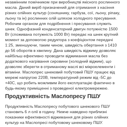
незамінним помічником при виробництві якісного рослинного
масла. Даний виріб призначений для отримання з насіння
різних олійних культур (соняшнику, гарбуза, сої, льону, ріпаку,
льону та ін) рослинних олій шляхом холодного пресування.
Робочим органом для подрібнення і пресування служить
шнек. Однофазний конденсаторний двигун потужністю 1500
Вт (споживана потужність 1000 Вт) передає на шнек крутний
момент за допомогою редуктора з коефіцієнтом передачі
1:25, зменшуючи, таким чином, швидкість обертання з 1410
до 56 оборотів в хвилину. Дана швидкість віджиму дозволяє
найбільш ефективно проводити віджимання масла без
додаткового нагрівання сировини (холодний віджим), що
дозволяє зберегти в отриманому маслі всі мікроелементи і
вітаміни. Маслопрес шнековий побутовий ПШУ працює від
мережі напругою 220В, температурний режим від -5С до
+40С, що робить можливим його експлуатацію фактично в
будь-якому приміщенні з проведеної електромережею.
Продуктивність Маслопресу ПШУ
Продуктивність Маслопресу побутового шнекового ПШУ
становить 6 л олії в годину. Нижче наведено приблизні
показники ефективності віджимання для різних олійних
культур на Маслопресі побутовому шнековому ПШУ.