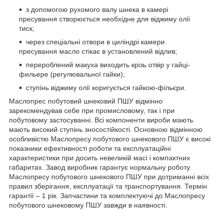
з допомогою рухомого валу шнека в камері
пресування створюється необхідне для віджиму олії
тиск;
через спеціальні отвори в циліндрі камери
пресування масло стікає в установлений відлив;
перероблений макуха виходить крізь отвір у гайці-
фильере (регулювальної гайки);
ступінь віджиму олії коригується гайкою-фільєри.
Маслопрес побутовий шнековий ПШУ відмінно
зарекомендував себе при промисловому, так і при
побутовому застосуванні. Всі компоненти вироби мають
мають високий ступінь зносостійкості. Основною відмінною
особливістю Маслопресу побутового шнекового ПШУ є високі
показники ефективності роботи та експлуатаційні
характеристики при досить невеликій масі і компактних
габаритах. Завод виробник гарантує нормальну роботу
Маслопресу побутового шнекового ПШУ при дотриманні всіх
правил зберігання, експлуатації та транспортування. Термін
гарантії – 1 рік. Запчастини та комплектуючі до Маслопресу
побутового шнековому ПШУ завжди в наявності.