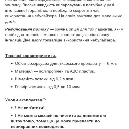
хвилину. Висока швидкість випаровування потрібна у разі
інтенсивної терапії, коли необхідно скоротити час
використання небулайзера. Ця опція важлива для маленьких
дітей.
Регулювання потоку
— зручна опція для тих пацієнтів, яким
необхідна терапія з меншою концентрацією ліків і часу
інгаляції. Дає змогу триваліше використання небулайзера.
Технічні характеристики:
Об'єм резервуара для лікарського препарату — 6 мл.
Матеріал — поліпропілен та АВС пластик.
Швидкість потоку: від 0,2 мл/хв.
Розмір частинок: від 0,5 до 10 мкм.
Умови експлуатації:
! Не кип'ятити!
! Не можна механічно чистити за допомогою
щіток тощо, тому що це може призвести до
невиправних пошкоджень.