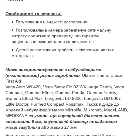
Особливості та переваги:
Регулювання швидкості розпилення.
Розпилювальна камера забезпечує оптимальну
витрату лікарського препарату, що гарантує
раціональне використання медикаментів.
Деталі розпилювача зроблені з екологічно чистих
матеріалів.
Може використовуватися з небулайзерами
(інгаляторами) різних виробників
: Ulaizer Home, Ulaizer
First Aid
Vega Aero VN 420, Vega Samy CN 02 WX, Vega Family, Vega
Compact, Gamma Effect, Gamma Panda, Gamma Family,
Gamma Effect Max, Longevita BD 5000, Longevita BD 5007,
Little Doctor, Purmed Compact Rossmax. Також підійде до
моделей небулайзерів марок Microlife, Mikroneb, Medel, AND,
MEDISANA
за умови, що внутрішній діаметр шланга
становить 6 мм, внутрішній діаметр посадкового
місця загубника або маски 17 мм.
Розпилення ліків відбувається зі швидкістю від 0,2 мл за