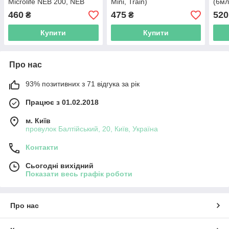
Microlife NEB 200, NEB
Mini, Train)
(6мл
210, NEB 400, NEB 100B,
(В2)
460
475
520
₴
₴
NEB 50A
Купити
Купити
Про нас
93% позитивних з 71 відгука за рік
Працює з 01.02.2018
м. Київ
провулок Балтійський, 20, Київ, Україна
Контакти
Сьогодні вихідний
Показати весь графік роботи
Про нас