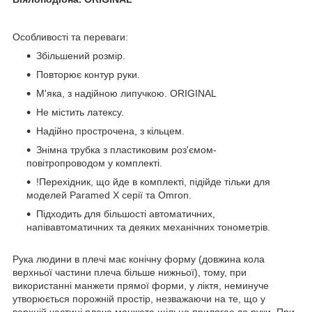
Особливості та переваги:
Збільшений розмір.
Повторює контур руки.
М'яка, з надійною липучкою. ORIGINAL
Не містить латексу.
Надійно прострочена, з кільцем.
Знімна трубка з пластиковим роз'ємом-
повітропроводом у комплекті.
!Перехідник, що йде в комплекті, підійде тільки для
моделей Paramed Х серії та Omron.
Підходить для більшості автоматичних,
напівавтоматичних та деяких механічних тонометрів.
Рука людини в плечі має конічну форму (довжина кола
верхньої частини плеча більше нижньої), тому, при
використанні манжети прямої форми, у ліктя, неминуче
утворюється порожній простір, незважаючи на те, що у
верхній частині плеча манжета щільно прилягає до руки. При