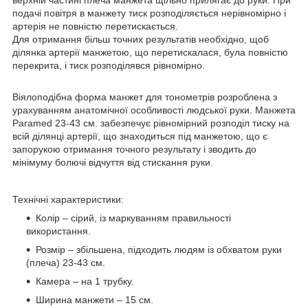
подачі повітря в манжету тиск розподіляється нерівномірно і
артерія не повністю перетискається.
Для отримання більш точних результатів необхідно, щоб
ділянка артерії манжетою, що перетискалася, була повністю
перекрита, і тиск розподілявся рівномірно.
Віялоподібна форма манжет для тонометрів розроблена з
урахуванням анатомічної особливості людської руки. Манжета
Paramed 23-43 см. забезпечує рівномірний розподіл тиску на
всій ділянці артерії, що знаходиться під манжетою, що є
запорукою отримання точного результату і зводить до
мінімуму болючі відчуття від стискання руки.
Технічні характеристики:
Колір – сірий, із маркуванням правильності
використання.
Розмір – збільшена, підходить людям із обхватом руки
(плеча) 23-43 см.
Камера – на 1 трубку.
Ширина манжети – 15 см.