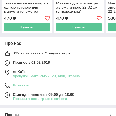
Змінна латексна камера з
Манжета для тонометра
Манж
однією трубкою для
автоматичного 22-32 см
авто
манжети тонометра
(універсальна)
22-3
470
470
530
₴
₴
Купити
Купити
Про нас
93% позитивних з 71 відгука за рік
Працює з 01.02.2018
м. Київ
провулок Балтійський, 20, Київ, Україна
Контакти
Сьогодні працює з 09:00 до 18:00
Показати весь графік роботи
Про нас