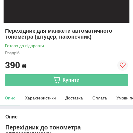
Перехідник для манжети автоматичного
тонометра (штуцер, наконечник)
Готово до відправки
Роздріб
390
₴
Купити
Опис
Характеристики
Доставка
Оплата
Умови п
Опис
Перехідник до тонометра