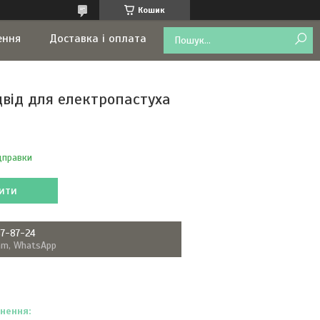
Кошик
ення
Доставка і оплата
двід для електропастуха
дправки
ити
87-87-24
ram, WhatsApp