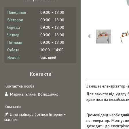
Понеділок
09:00
18:00
Вівторок
09:00
18:00
Середа
09:00
18:00
Четвер
09:00
18:00
Пʼятниця
09:00
18:00
Субота
10:00
14:00
Неділя
Вихідний
Контакти
Захищає електрізатор (
Для захисту від удару 
Марина, Уляна, Володимир
кріпиться на незаймист
Діло майстра боїться Інтернет-
Громовідвід необхідний
магазин
на генератор. Монтуєть
доходить до електрізат