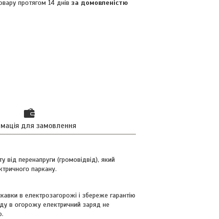
овару протягом 14 днів
за домовленістю
рмація для замовлення
у від перенапруги (громовідвід), який
ктричного паркану.
кавки в електрозагорожі і збереже гарантію
яду в огорожу електричний заряд не
ю.