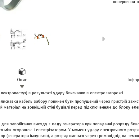
повернення т
Опис
Інфо
електропастух) в результаті удару блискавки в електрозагорожі
блискавки кабель забору повинен бути пропущений через пристрій захист
ий матеріал на зовнішній стіні будівлі перед підключенням до блоку еле
 для запобігання виходу з ладу генератора при попаданні розряду блис
ся між огорожею і електрізатором. У момент удару електричного розр
ор (генератора імпульсів), а розряджається через громовідвід на земл