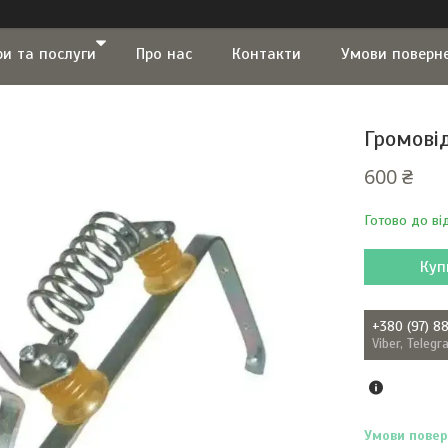
ри та послуги
Про нас
Контакти
Умови поверн
Громові
600 ₴
Готово до ві
Куп
+380 (97) 8
Viber, Teleg