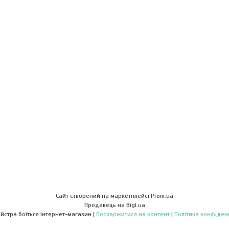
Сайт створений на маркетплейсі
Prom.ua
Продавець на Bigl.ua
Діло майстра боїться Інтернет-магазин |
Поскаржитися на контент
|
Політика конфіден