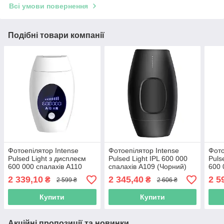
Всі умови повернення
Подібні товари компанії
Фотоепілятор Intense
Фотоепілятор Intense
Фото
Pulsed Light з дисплеєм
Pulsed Light IPL 600 000
Puls
600 000 спалахів A110
спалахів A109 (Чорний)
600 
Pink
2 339,10
2 345,40
2 5
₴
₴
2 599 ₴
2 606 ₴
Купити
Купити
Акційні пропозиції та новинки