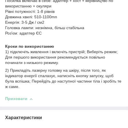
Посилка включає в себе: адаптер + хост + керівництво по
використанню + окуляри
Рівні потужності: 1-8 рівнів
Довжина хвилі: 510-1100mn
Енергія: 3-5 Дж / см2
Головка лампи: незнімна, більш стабільна
Роз'єм: адаптер ЄС
Кроки по використанню
1) підключіть живлення і включіть пристрій; Виберіть режим;
Для першого використання рекомендується повільно
починати з низького режиму.
2) Прикладіть лазерну головку на шкіру, після того, як
індикатор енергії спалахує, натисніть кнопку запуску, щоб
була вспішка; Перейдіть до наступної частини тіла і зробіть те
ж саме.
Приховати
Характеристики