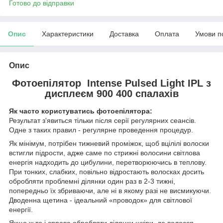
Готово до відправки
Опис
Характеристики
Доставка
Оплата
Умови п
Опис
Фотоепілятор Intense Pulsed Light IPL з
дисплеєм 900 400 спалахів
Як часто користуватись фотоепілятора:
Результат з'явиться тільки після серії регулярних сеансів.
Одне з таких правил - регулярне проведення процедур.
Як мінімум, потрібен тижневий проміжок, щоб вцілілі волоски
встигли підрости, адже саме по стрижні волосини світлова
енергія надходить до цибулини, перетворюючись в теплову.
При тонких, слабких, повільно відростають волосках досить
обробляти проблемні ділянки один раз в 2-3 тижні,
попередньо їх збриваючи, але ні в якому разі не висмикуючи.
Дводенна щетина - ідеальний «проводок» для світлової
енергії.