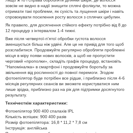
Якщо ж то і справа обробляти ділянки шкіри, де волосся
зовсім не видно в надії знищити сплячі фолікули, то можна
отримати такі проблеми, як сухість та лущення шкіри і навіть
спровокувати посилення росту волосся з сплячих цибулин.
Як правило, для досягнення стійкого ефекту потрібно від 8 до
12 процедур з інтервалом 1-4 тижні.
Вже після четвертої-п'ятої обробки густота волосся
зменшується більш ніж удвічі. Але це не привід для того щоб
розслабитися. Продовжуйте регулярно обробляти проблемні
місця в міру появи нових волосків, а щоб не пропустити
черговий «прополки», складіть графік процедур, встановіть
"Напоміналка» в смартфоні і продовжуйте боротьбу за
звільнення від рослинності до повної перемоги. Згодом
фотоепілятор буде потрібен все рідше, і приблизно після 4-6
місяців регулярних сеансів ви зможете користуватися ним
лише зрідка, приблизно раз на рік для підтримки досягнутого
результату.
Технічесткім характеристики:
Фотоепілятор 900 400 спалахів IPL
Кількість вспішек: 900 400 разів
Розмір фотоепілятора: 16,8 * 11,2 * 7,8 см
Інструкція: англійська