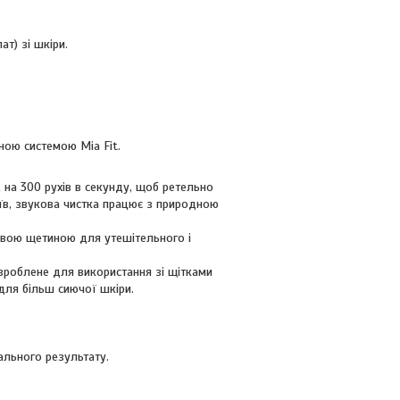
т) зі шкіри.
ною системою Mia Fit.
ж на 300 рухів в секунду, щоб ретельно
оїв, звукова чистка працює з природною
евою щетиною для утешітельного і
зроблене для використання зі щітками
для більш сиючої шкіри.
ального результату.