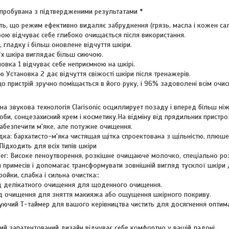
випробувана з підтвердженими результатами *
, що режим ефективно видаляє забруднення (грязь, масла і кожен сала
рою відчуває себе глибоко очищається після використання.
 гладку і більш оновлене відчуття шкіри.
х шкіра виглядає більш сиючою.
овка 1 відчуває себе неприємною на шкірі.
Установка 2 дає відчуття свіжості шкіри після тренажерів.
о пристрій зручно поміщається в його руку, і 96% задоволені всім очис
на звукова технологія Clarisonic осциллирует позаду і вперед більш ні
соби, сонцезахисний крем і косметику.На відміну від прядильних пристр
абезпечити м'яке, але потужне очищення.
дка: бархатисто-м'яка чистящая щітка спроектована з щільністю, плюш
ідходить для всіх типів шкіри
nser: Високе пеноутворення, розкішне очищаюче молочко, спеціально ро
 примесів і допомагає трансформувати зовнішній вигляд тусклої шкіри 
ойки, слабка і сильна очистка::
нд делікатного очищення для щоденного очищення.
нд очищення для зняття макияжа або ощущення шкірного покриву.
уючий Т-таймер для вашого керівництва чистить для досягнення оптим
ий запатентований дизайн відчуває себе комфортно у вашій ладоні.