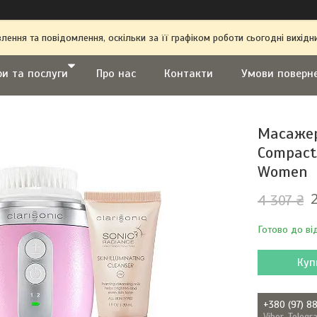
ення та повідомлення, оскільки за її графіком роботи сьогодні вихі
ри та послуги
Про нас
Контакти
Умови поверн
Масажер 
Compact 
Women
4 307 ₴
Готово до ві
Куп
+380 (97) 8
Viber, Teleg