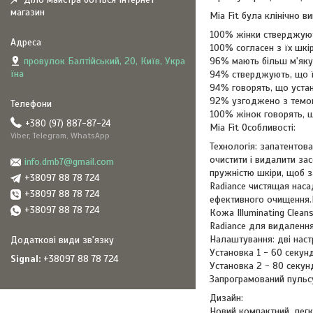
магазин
Mia Fit була клінічно 
100% жінки стверджують
100% согласен з їх шкі
провулок Балтійський, 20, Київ, Укра
96% мають більш м'яку,
їна
94% стверджують, що ї
94% говорять, що устан
92% узгоджено з темою 
100% жінок говорять, щ
+380 (97) 887-87-24
Mia Fit Особливості:
Viber, Telegram, WhatsApp
Технологія: запатентова
очистити і видалити за
info.dmb7@gmail.com
пружністю шкіри, щоб з
+38097 88 78 724
Radiance чистящая наса
+38097 88 78 724
ефективного очищення.П
+38097 88 78 724
Кожа Illuminating Clea
Radiance для видалення
Налаштування: дві настр
Установка 1 - 60 секу
Signal
+38097 88 78 724
Установка 2 - 80 секу
Запрограмований пульс
Дизайн:
Новий компактний, легк