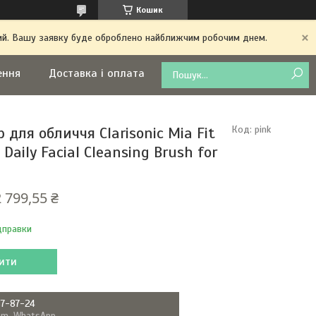
Кошик
дний. Вашу заявку буде оброблено найближчим робочим днем.
ення
Доставка і оплата
для обличчя Clarisonic Mia Fit
Код:
pink
Daily Facial Cleansing Brush for
2 799,55 ₴
дправки
ити
87-87-24
ram, WhatsApp