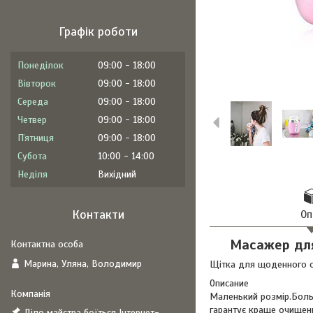
Графік роботи
Понеділок
09:00
18:00
Вівторок
09:00
18:00
Середа
09:00
18:00
Четвер
09:00
18:00
Пʼятниця
09:00
18:00
Субота
10:00
14:00
Неділя
Вихідний
Контакти
Оп
Масажер для 
Марина, Уляна, Володимир
Щітка для щоденного о
Описание
Маленький розмір.Больш
гарантує краще очищен
Діло майстра боїться Інтернет-