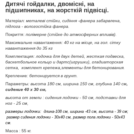
Дитячі гойдалки, двомісні, на
підшипниках, на жорсткій підвісці.
Матеріал
: металеві стійки, сидіння -фанера забарвлена,
підлога - вологостійка фанера.
Покриття:
полімерне (стійке до атмосферних впливів).
Максимальне навантаження
: 40 кг на місце, на гол. сітку
навантаження до 35 кг
Комплектация
: лодочка для двух детей, жесткая подвеска,
баскетбольное кольцо и дартс(игрушки), гладиаторская
сетка, комплект крепежа,элементы для бетонирования.
Крепление
: бетонируется в грунт.
Параметры
: высота 180 см, ширина 150 см, глубина 140 см
,
сидение 40 х 30 см,
высота от земли : сидения лодочки - 50 см, подставки для
ног - 25 см,
размеры лодочки:
длина-108 см, ширина -43 см, высота - 39 см;
размер сидения лодочки - 30х40 см, размер пола лодочки - 50х43
см.
Масса : 55 кг.