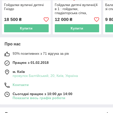
Гойдалки вуличні дитячі
Гойдалки дитячі вуличні(4
Бала
Гніздо
в 1 : гойдалки,
зі с
гладіаторська сітка,
баскетбольне кільце,
18 500
12 000
9 8
₴
₴
дартс)
Купити
Купити
Про нас
93% позитивних з 71 відгука за рік
Працює з 01.02.2018
м. Київ
провулок Балтійський, 20, Київ, Україна
Контакти
Сьогодні працює з 10:00 до 14:00
Показати весь графік роботи