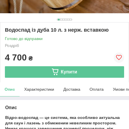
Водоспад із дуба 10 л. з нерж. вставкою
Готово до відправки
Роздріб
4 700
₴
Купити
Опис
Характеристики
Доставка
Оплата
Умови п
Опис
Відро-водоспад — це система, яка особливо актуальна
для саун і лазень з обмеженим невеликим простором.
Немає кращого завершення лазневої процедури, ніж