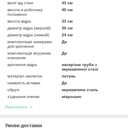
виліт від стіни
43 см
висота в робочому
40 см
положенні
висота відра
33 см
діаметр відра (верхній)
30 см
діаметр відра (нижній)
24 см
комплектація анкерами
Да
для кріплення
комплектація впускним
Да
клапаном
кріплення відра
наскрізна труба з
нержавіючої сталі
матеріал заклепок
латунь
наявність вставки
Да
обручі
нержавіюча сталь
з'єднання клепки
мікрошип
Приховати
Умови доставки