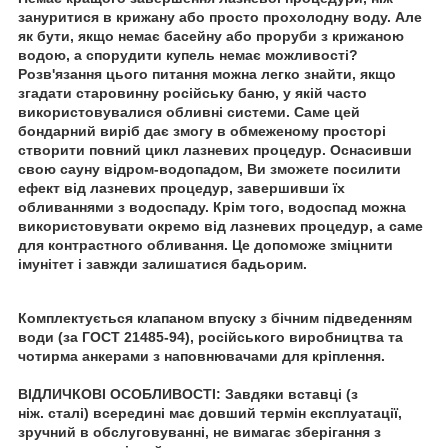
зануритися в крижану або просто прохолодну воду. Але
як бути, якщо немає басейну або проруби з крижаною
водою, а спорудити купель немає можливості?
Розв'язання цього питання можна легко знайти, якщо
згадати старовинну російську баню, у якій часто
використовувалися обливні системи. Саме цей
бондарний виріб дає змогу в обмеженому просторі
створити повний цикл лазневих процедур. Оснасивши
свою сауну відром-водопадом, Ви зможете посилити
ефект від лазневих процедур, завершивши їх
обливаннями з водоспаду. Крім того, водоспад можна
використовувати окремо від лазневих процедур, а саме
для контрастного обливання. Це допоможе зміцнити
імунітет і завжди залишатися бадьорим.
Комплектується клапаном впуску з бічним підведенням
води (за ГОСТ 21485-94), російського виробництва та
чотирма анкерами з наповнювачами для кріплення.
ВІДЛИЧКОВІ ОСОБЛИВОСТІ: Завдяки вставці (з
ніж. сталі) всередині має довший термін експлуатації,
зручний в обслуговуванні, не вимагає зберігання з