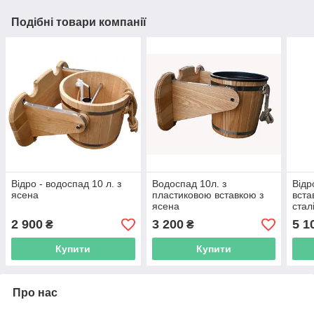
Подібні товари компанії
Відро - водоспад 10 л. з
Водоспад 10л. з
Відр
ясена
пластиковою вставкою з
вста
ясена
стал
2 900
3 200
5 1
₴
₴
Купити
Купити
Про нас