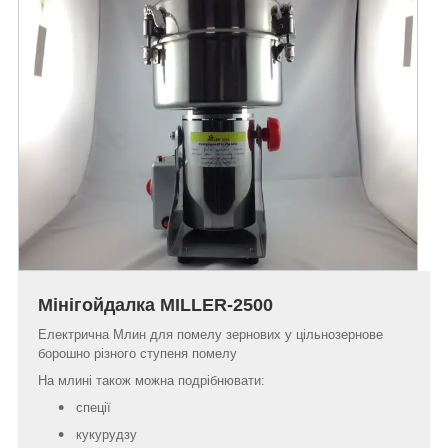
Мінігойдалка MILLER-2500
Електрична Млин для помелу зернових у цільнозернове
борошно різного ступеня помелу
На млині також можна подрібнювати:
спеції
кукурудзу