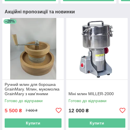
Акційні пропозиції та новинки
–28%
Ручний млин для борошна
GrainMary. Млин, мукомолка
GrainMary з кам'яними
Міні млин MILLER-2000
жорнами
Готово до відправки
Готово до відправки
5 500
12 000
₴
₴
7 600 ₴
Купити
Купити