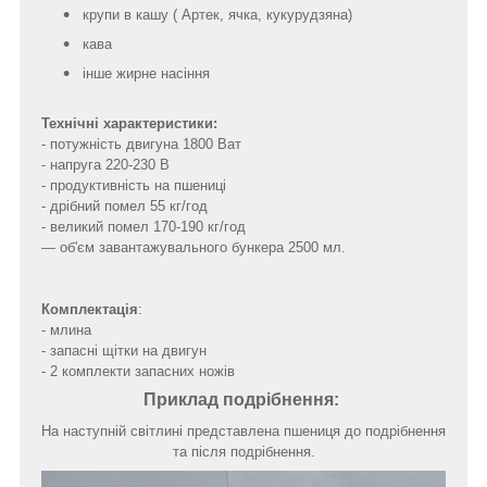
крупи в кашу ( Артек, ячка, кукурудзяна)
кава
інше жирне насіння
Технічні характеристики:
- потужність двигуна 1800 Ват
- напруга 220-230 В
- продуктивність на пшениці
- дрібний помел 55 кг/год
- великий помел 170-190 кг/год
— об'єм завантажувального бункера 2500 мл.
Комплектація
:
- млина
- запасні щітки на двигун
- 2 комплекти запасних ножів
Приклад подрібнення:
На наступній світлині представлена пшениця до подрібнення
та після подрібнення.