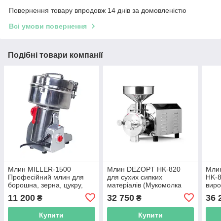
Повернення товару впродовж 14 днів за домовленістю
Всі умови повернення
Подібні товари компанії
Млин MILLER-1500
Млин DEZOPT HK-820
Мли
Професійний млин для
для сухих сипких
HK-8
борошна, зерна, цукру,
матеріалів (Мукомолка
виро
спецій, кави
для цільнозернового
11 200
32 750
36 
₴
₴
борошна) 150 кг/год
Купити
Купити