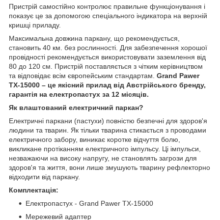
Пристрій самостійно контролює правильне функціонування і
показує це за допомогою спеціального індикатора на верхній
кришці приладу.
Максимальна довжина паркану, що рекомендується,
становить 40 км. без рослинності. Для забезпечення хорошої
провідності рекомендується використовувати заземлення від
80 до 120 см. Пристрій поставляється з чітким керівництвом
та відповідає всім європейським стандартам.
Grand Pawer
TX-15000 – це якісний прилад від Австрійського бренду,
гарантія на електропастух за 12 місяців.
Як влаштований електричний паркан?
Електричні паркани (пастухи) повністю безпечні для здоров'я
людини та тварин. Як тільки тварина стикається з проводами
електричного забору, виникає коротке відчуття болю,
викликане протіканням електричного імпульсу. Ці імпульси,
незважаючи на високу напругу, не становлять загрози для
здоров'я та життя, вони лише змушують тварину рефлекторно
відходити від паркану.
Комплектація:
Електропастух - Grand Pawer TX-15000
Мережевий адаптер