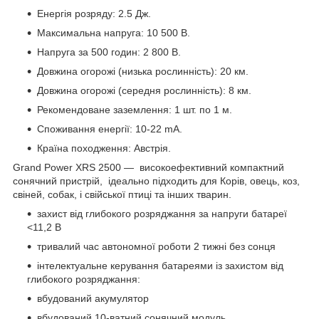
Енергія розряду: 2.5 Дж.
Максимальна напруга: 10 500 В.
Напруга за 500 годин: 2 800 В.
Довжина огорожі (низька рослинність): 20 км.
Довжина огорожі (середня рослинність): 8 км.
Рекомендоване заземлення: 1 шт. по 1 м.
Споживання енергії: 10-22 mA.
Країна походження: Австрія.
Grand Power XRS 2500 — високоефективний компактний
сонячний пристрій, ідеально підходить для Корів, овець, коз,
свіней, собак, і свійської птиці та інших тварин.
захист від глибокого розряджання за напруги батареї
<11,2 В
тривалий час автономної роботи 2 тижні без сонця
інтелектуальне керування батареями із захистом від
глибокого розряджання:
вбудований акумулятор
вбудований 10-ватний сонячний модуль