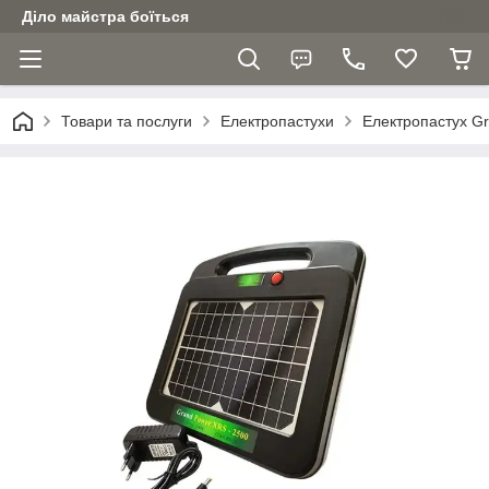
Діло майстра боїться
Товари та послуги
Електропастухи
Електропастух G