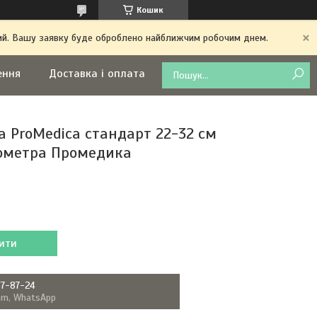
Кошик
дний. Вашу заявку буде оброблено найближчим робочим днем.
ення
Доставка і оплата
 ProMedica стандарт 22-32 см
ометра Промедика
ити
87-87-24
ram, WhatsApp