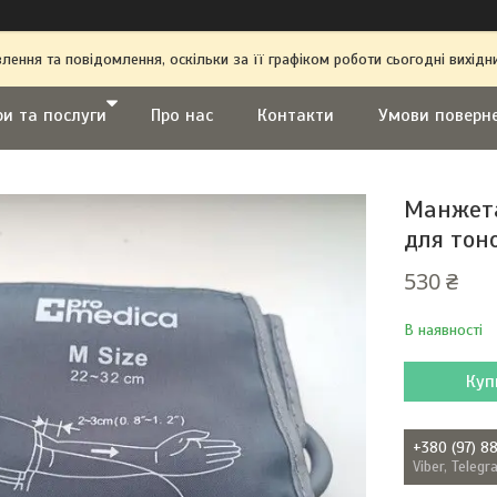
ення та повідомлення, оскільки за її графіком роботи сьогодні вихі
ри та послуги
Про нас
Контакти
Умови поверн
Манжета
для тон
530 ₴
В наявності
Куп
+380 (97) 8
Viber, Teleg