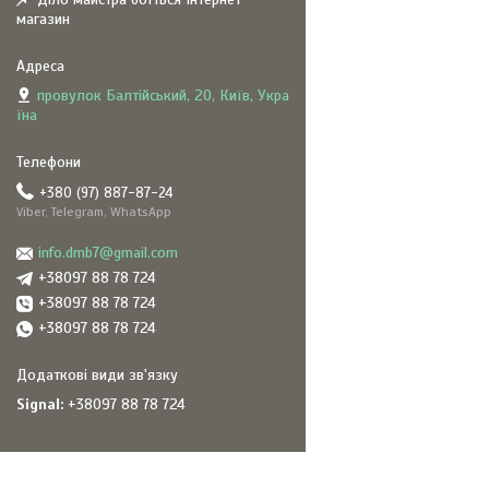
магазин
провулок Балтійський, 20, Київ, Укра
їна
+380 (97) 887-87-24
Viber, Telegram, WhatsApp
info.dmb7@gmail.com
+38097 88 78 724
+38097 88 78 724
+38097 88 78 724
Signal
+38097 88 78 724