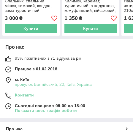
Спальник, спальний
Килимок, каремат,
Наме
мішок, зимовий, ковдра,
туристичний, з подушкою,
чоти
зима туристичний
комуфляжний, військовий,
210х
рибальський до -30°
рибальський,
водо
3 000
1 350
1 6
₴
₴
самонадувний, 180х60см
унів
Купити
Купити
Про нас
93% позитивних з 71 відгука за рік
Працює з 01.02.2018
м. Київ
провулок Балтійський, 20, Київ, Україна
Контакти
Сьогодні працює з 09:00 до 18:00
Показати весь графік роботи
Про нас