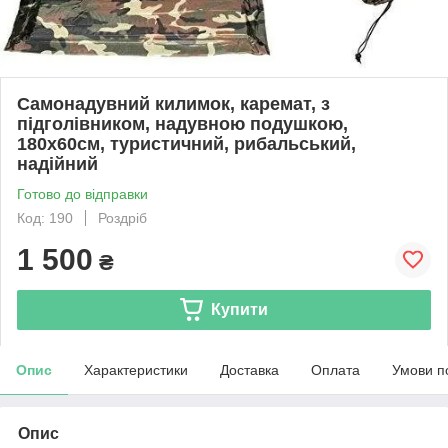
Самонадувний килимок, каремат, з
підголівником, надувною подушкою,
180х60см, туристичний, рибальський,
надійний
Готово до відправки
Код: 190
Роздріб
1 500
₴
Купити
Опис
Характеристики
Доставка
Оплата
Умови п
Опис