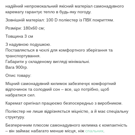
надійний непромокальний якісний матеріал самонадувного
каремату гарантує тепло в будь-яку погоду.
Зовнішній матеріал: 100 D поліестер із ПВХ покриттям.
Розміри: 180х60 см;
Товщина 3 см
З надувною подушкою.
Поставляється в чохлі для комфортного зберігання та
транспортування.
Габарити у складеному вигляді мінімальні.
Вага 900гр.
Опис товару:
Міцний самонадувний килимок забезпечує комфортний
відпочинок та солодкий сон – все, що потрібно, щоб
набратися сил.
Каремат оригінал працюємо безпосередньо з виробником.
Поліестер не лише відрізняється міцністю, а й має спеціальну
структуру.
Безперечним плюсом самонадувного килимка є компактність
– він займає набагато менше місця, ніж
спальник
.