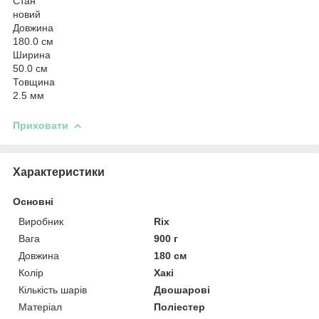
Стан
новий
Довжина
180.0 см
Ширина
50.0 см
Товщина
2.5 мм
Приховати
Характеристики
Основні
Виробник
Rix
Вага
900 г
Довжина
180 см
Колір
Хакі
Кількість шарів
Двошарові
Матеріал
Поліестер