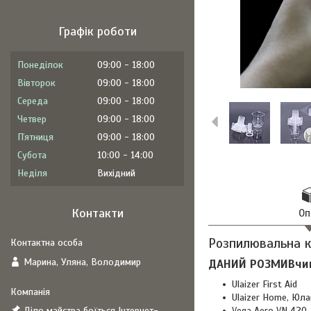
Графік роботи
Понеділок
09:00
18:00
Вівторок
09:00
18:00
Середа
09:00
18:00
Четвер
09:00
18:00
Пʼятниця
09:00
18:00
Субота
10:00
14:00
Неділя
Вихідний
Контакти
Оп
Розпилювальна к
Марина, Уляна, Володимир
ДАНИЙ РОЗМИВчик
Ulaizer First Aid
Ulaizer Home, Юл
Діло майстра боїться Інтернет-
Vega Aero VN 420