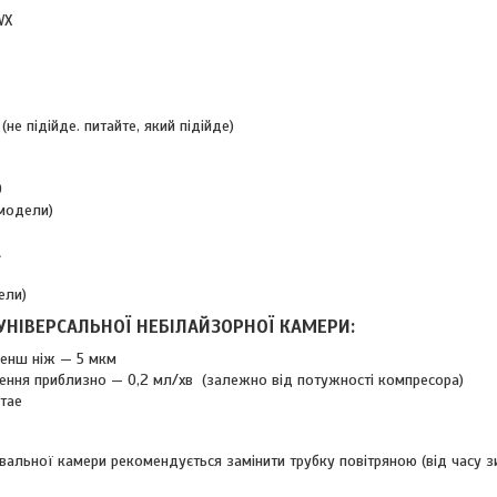
WX
не підійде. питайте, який підійде)
0
 модели)
t
ели)
УНІВЕРСАЛЬНОЇ НЕБІЛАЙЗОРНОЇ КАМЕРИ:
менш ніж — 5 мкм
ення приблизно — 0,2 мл/хв (залежно від потужності компресора)
тае
вальної камери рекомендується замінити трубку повітряною (від часу зи