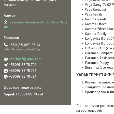
магазин
Vega Samy CV 02 
Vega Compact
Vega Family
Gamma Panda
провулок Балтійський, 20, Київ, Укра
Gamma Effect
їна
Gamma Effect Max (
Gamma Family
Longevita BD 5007
Longevita BD 500
+380 (97) 887-87-24
Little Doctor (все
Viber, Telegram, WhatsApp
Paramed Compact
Paramed Assisten
info.dmb7@gmail.com
Paramed Puppy
+38097 88 78 724
Rossmax (все мод
+38097 88 78 724
ХАРАКТЕРИСТИКИ 
+38097 88 78 724
Розмір частинок 
Швидкість розпил
Произведено в Ки
Signal
+38097 88 78 724
Під час заміни розпилю
на розпилювачі)