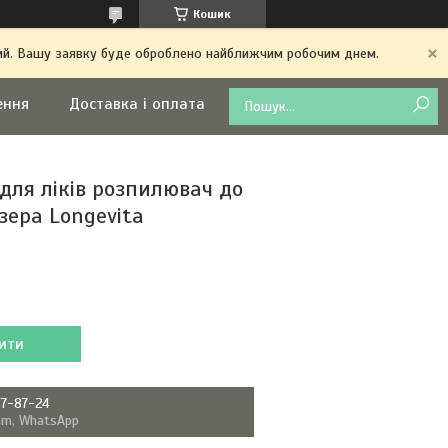
Кошик
дний. Вашу заявку буде оброблено найближчим робочим днем.
ення
Доставка і оплата
 для ліків розпилювач до
зера Longevita
ити
87-87-24
ram, WhatsApp