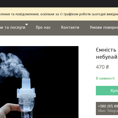
ення та повідомлення, оскільки за її графіком роботи сьогодні вихі
ри та послуги
Про нас
Контакти
Умови поверн
Ємність
небулай
470 ₴
В наявності
Куп
+380 (97) 8
Viber, Teleg