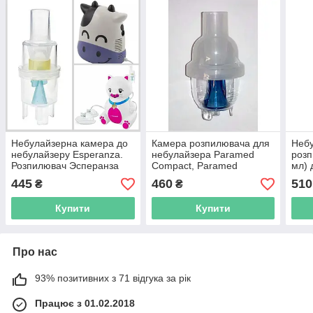
Небулайзерна камера до
Камера розпилювача для
Неб
небулайзеру Esperanza.
небулайзера Paramed
розп
Розпилювач Эсперанза
Compact, Paramed
мл) 
Assistant
445
460
510
₴
₴
Купити
Купити
Про нас
93% позитивних з 71 відгука за рік
Працює з 01.02.2018