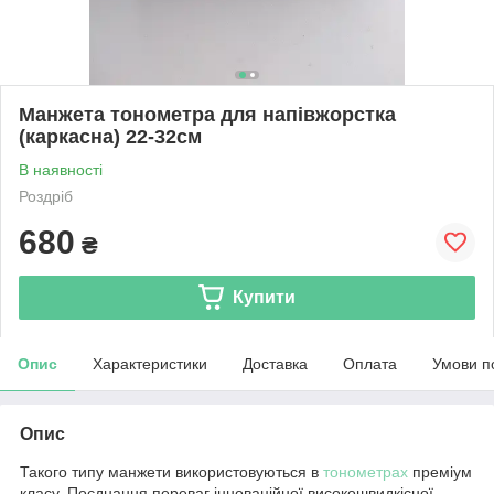
Манжета тонометра для напівжорстка
(каркасна) 22-32см
В наявності
Роздріб
680
₴
Купити
Опис
Характеристики
Доставка
Оплата
Умови п
Опис
Такого типу манжети використовуються в
тонометрах
преміум
класу. Поєднання переваг інноваційної високошвидкісної