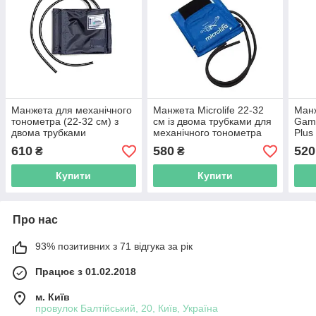
Манжета для механічного
Манжета Microlife 22-32
Манж
тонометра (22-32 см) з
см із двома трубками для
Gamm
двома трубками
механічного тонометра
Plus
610
580
520
₴
₴
Купити
Купити
Про нас
93% позитивних з 71 відгука за рік
Працює з 01.02.2018
м. Київ
провулок Балтійський, 20, Київ, Україна