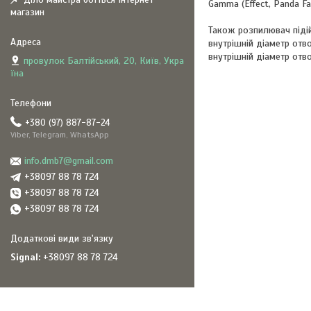
Gamma (Effect, Panda Fa
магазин
Також розпилювач підійд
внутрішній діаметр отв
внутрішній діаметр отво
провулок Балтійський, 20, Київ, Укра
їна
+380 (97) 887-87-24
Viber, Telegram, WhatsApp
info.dmb7@gmail.com
+38097 88 78 724
+38097 88 78 724
+38097 88 78 724
Signal
+38097 88 78 724