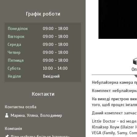
Графік роботи
Понеділок
09:00
18:00
Вівторок
09:00
18:00
Середа
09:00
18:00
Четвер
09:00
18:00
Пʼятниця
09:00
18:00
Субота
10:00
14:00
Оп
Неділя
Вихідний
Небулайзерна камера пр
Комплект: небулайзерна 
Контакти
На виході пристрою вих
того, щоб процес інгаля
Даний комплект запчасти
Марина, Уляна, Володимир
Little Doctor - всі моде
Юлайзер Хоум (Ulaizer 
VEGA (Family, Samy, Comp
Діло майстра боїться Інтернет-