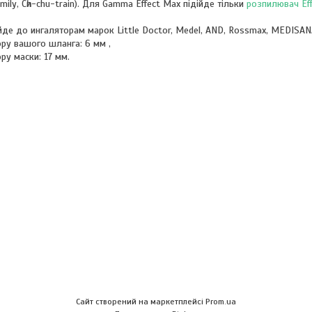
mily, Сһи-chu-train). Для Gamma Effect Max підійде тільки
розпилювач Ef
е до ингаляторам марок Little Doctor, Medel, AND, Rossmax, MEDISANA, M
ору вашого шланга: 6 мм ,
ру маски: 17 мм.
Сайт створений на маркетплейсі
Prom.ua