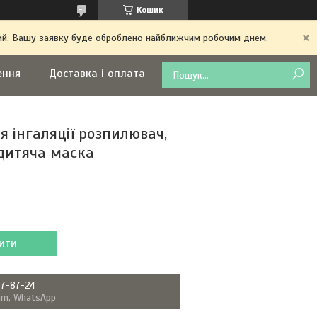
Кошик
дний. Вашу заявку буде оброблено найближчим робочим днем.
ення
Доставка і оплата
я інгаляції розпилювач,
 дитяча маска
ити
87-87-24
ram, WhatsApp