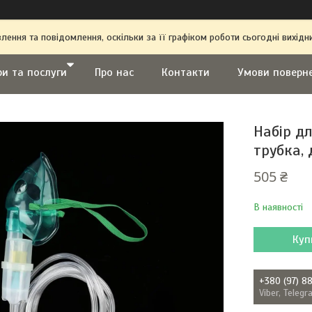
ення та повідомлення, оскільки за її графіком роботи сьогодні вихі
ри та послуги
Про нас
Контакти
Умови поверн
Набір дл
трубка,
505 ₴
В наявності
Куп
+380 (97) 8
Viber, Teleg