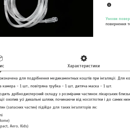
повернення т
ис
Характеристики
изначена для подрібнення медикаментных коштів при інгаляції. Для ком
камера - 1 шт., повітряна трубка - 1 шт, дитяча маска - 1 шт.
одить дрібнодисперсний складу з розмірами частинок лікарських близьк
ції охопив усі дихальні шляхи, починаючи від носоглотки і до самих ниж
н (запасних частин) підійде для таких інгаляторів як:
лі
Home)
act, Aero, Kids)