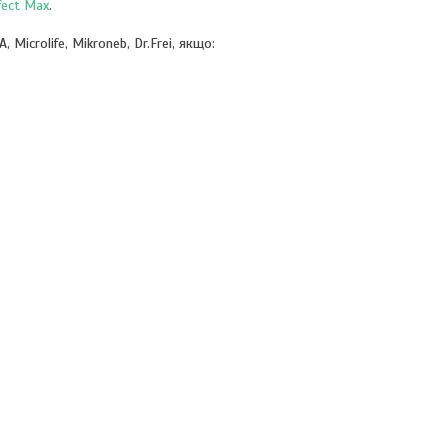
fect Max
.
icrolife, Mikroneb, Dr.Frei, якщо: