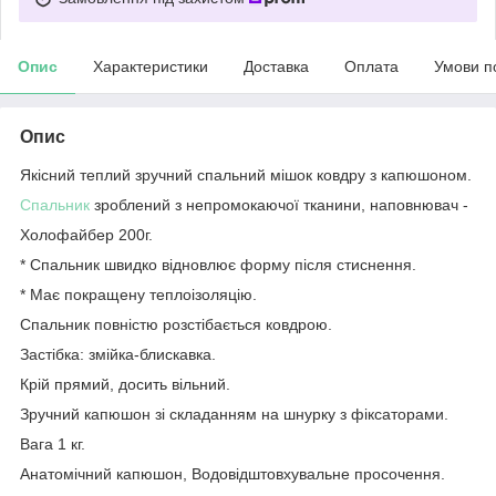
Опис
Характеристики
Доставка
Оплата
Умови п
Опис
Якісний теплий зручний спальний мішок ковдру з капюшоном.
Спальник
зроблений з непромокаючої тканини, наповнювач -
Холофайбер 200г.
* Спальник швидко відновлює форму після стиснення.
* Має покращену теплоізоляцію.
Спальник повністю розстібається ковдрою.
Застібка: змійка-блискавка.
Крій прямий, досить вільний.
Зручний капюшон зі складанням на шнурку з фіксаторами.
Вага 1 кг.
Анатомічний капюшон, Водовідштовхувальне просочення.