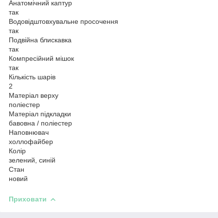
Анатомічний каптур
так
Водовідштовхувальне просочення
так
Подвійна блискавка
так
Компресійний мішок
так
Кількість шарів
2
Матеріал верху
поліестер
Матеріал підкладки
бавовна / поліестер
Наповнювач
холлофайбер
Колір
зелений, синій
Стан
новий
Приховати