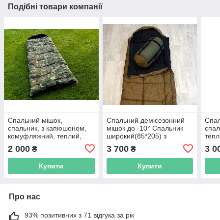
Подібні товари компанії
Спальний мішок,
Спальний демісезонний
Спал
спальник, з капюшоном,
мішок до -10° Спальник
спал
комуфляжний, теплий,
широкий(85*205) з
тепл
туристичний, рибальський,
капюшоном, спальний
тури
2 000
3 700
3 0
₴
₴
надійний до -8
мішок ковдру
міну
Купити
Купити
Про нас
93% позитивних з 71 відгука за рік