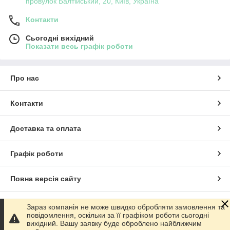
провулок Балтійський, 20, Київ, Україна
Контакти
Сьогодні вихідний
Показати весь графік роботи
Про нас
Контакти
Доставка та оплата
Графік роботи
Повна версія сайту
Сайт створено на маркетплейсі
Prom.ua
Зараз компанія не може швидко обробляти замовлення та
повідомлення, оскільки за її графіком роботи сьогодні
вихідний. Вашу заявку буде оброблено найближчим
Політика конфіденційності