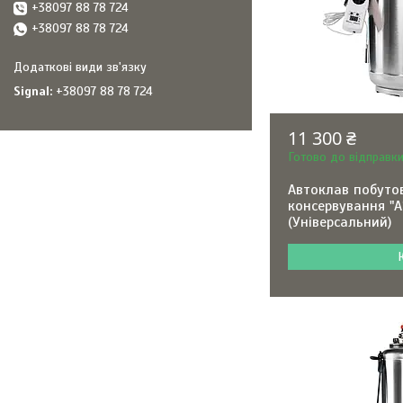
+38097 88 78 724
+38097 88 78 724
Signal
+38097 88 78 724
11 300 ₴
Готово до відправк
Автоклав побуто
консервування "А1
(Універсальний)