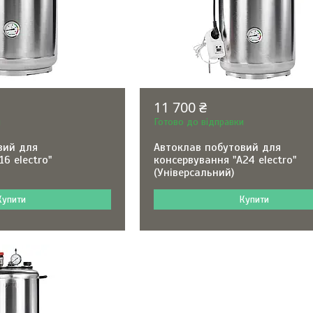
11 700 ₴
и
Готово до відправки
вий для
Автоклав побутовий для
6 electro"
консервування "А24 electro"
(Універсальний)
Купити
Купити