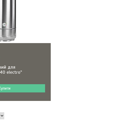
и
вий для
40 electro"
Купити