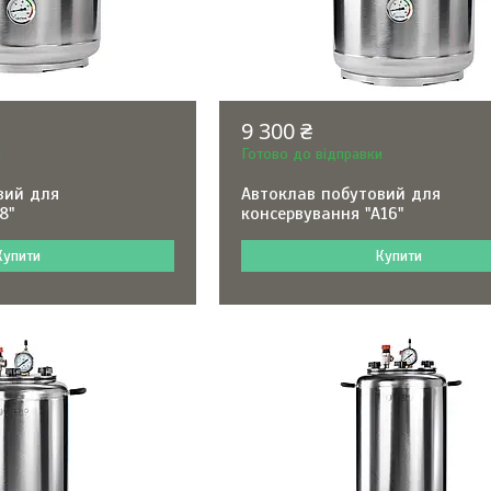
9 300 ₴
и
Готово до відправки
вий для
Автоклав побутовий для
8"
консервування "А16"
Купити
Купити