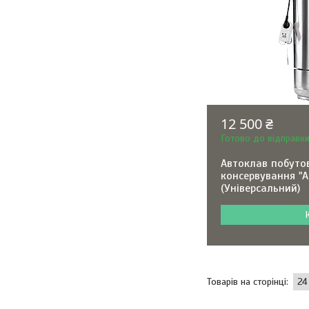
12 500 ₴
Готово до відправк
Автоклав побуто
консервування "А
(Універсальний)