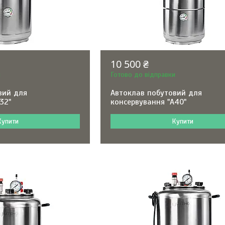
10 500 ₴
и
Готово до відправки
вий для
Автоклав побутовий для
32"
консервування "А40"
Купити
Купити