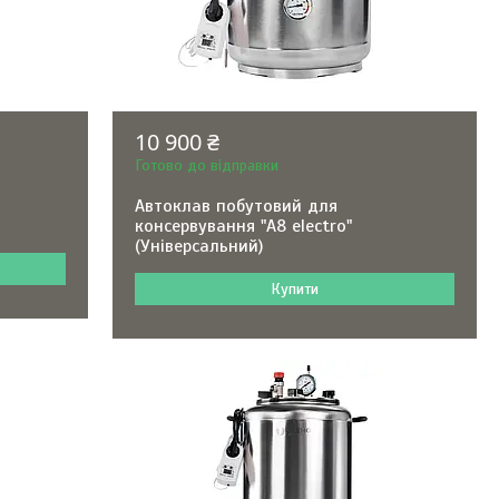
10 900 ₴
Готово до відправки
Автоклав побутовий для
консервування "А8 electro"
(Універсальний)
Купити