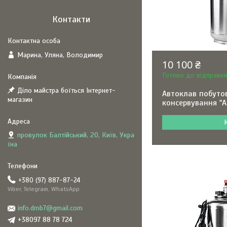
Контакти
Марина, Уляна, Володимир
10 100 ₴
Готово до відправк
Діло майстра боїться Інтернет-
Автоклав побуто
магазин
консервування "А
провулок Балтійський, 20, Київ, Укра
їна
+380 (97) 887-87-24
Viber, Telegram, WhatsApp
info.dmb7@gmail.com
+38097 88 78 724