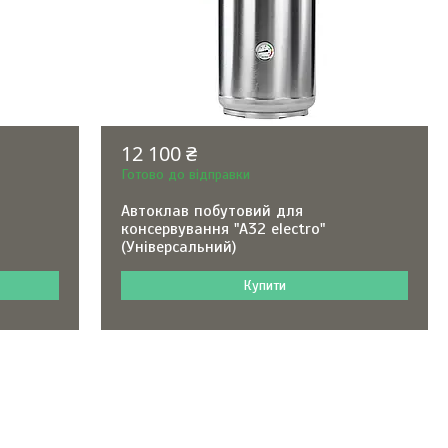
12 100 ₴
Готово до відправки
Автоклав побутовий для
консервування "А32 electro"
(Універсальний)
Купити