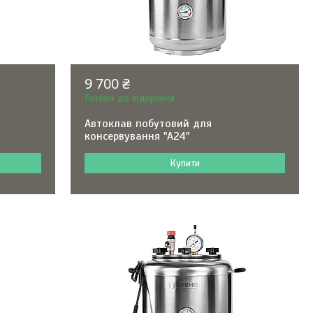
9 700 ₴
Готово до відправки
Автоклав побутовий для
консервування "А24"
Купити