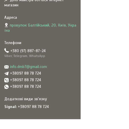
магазин
провулок Балтійський, 20, Київ, Укра
їна
+380 (97) 887-87-24
Viber, Telegram, WhatsApp
info.dmb7@gmail.com
+38097 88 78 724
+38097 88 78 724
+38097 88 78 724
Signal
+38097 88 78 724