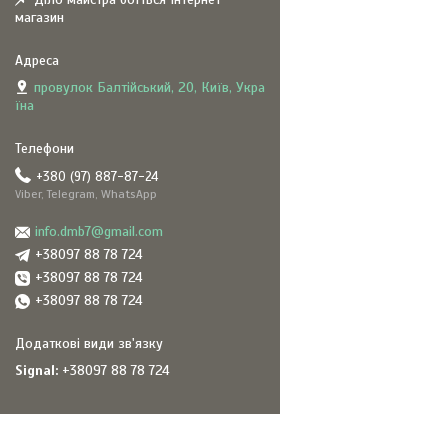
магазин
провулок Балтійський, 20, Київ, Укра
їна
+380 (97) 887-87-24
Viber, Telegram, WhatsApp
info.dmb7@gmail.com
+38097 88 78 724
+38097 88 78 724
+38097 88 78 724
Signal
+38097 88 78 724