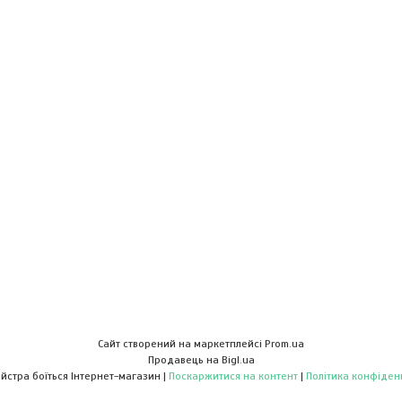
Сайт створений на маркетплейсі
Prom.ua
Продавець на Bigl.ua
Діло майстра боїться Інтернет-магазин |
Поскаржитися на контент
|
Політика конфіден