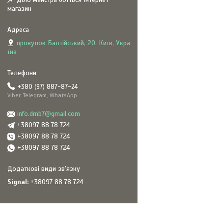
магазин
провулок Балтійський, 20, Київ, Укра
їна
+380 (97) 887-87-24
Viber, Telegram, WhatsApp
info.dmb7@gmail.com
+38097 88 78 724
+38097 88 78 724
+38097 88 78 724
Signal
+38097 88 78 724