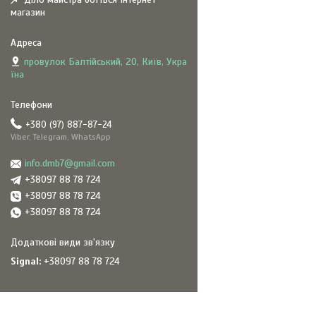
магазин
провулок Балтійський, 20, Київ, Укра
їна
+380 (97) 887-87-24
Viber, Telegram, WhatsApp
info.dmb7@gmail.com
+38097 88 78 724
+38097 88 78 724
+38097 88 78 724
Signal
+38097 88 78 724