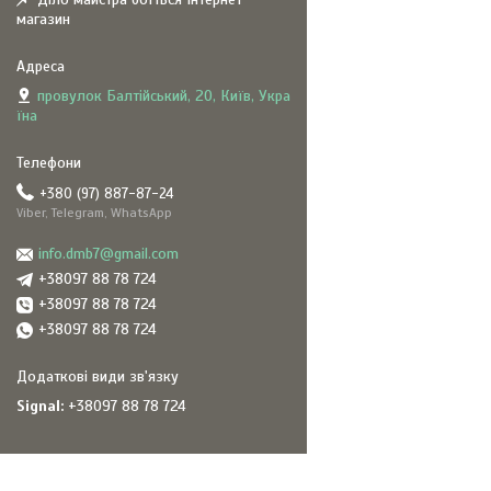
магазин
провулок Балтійський, 20, Київ, Укра
їна
+380 (97) 887-87-24
Viber, Telegram, WhatsApp
info.dmb7@gmail.com
+38097 88 78 724
+38097 88 78 724
+38097 88 78 724
Signal
+38097 88 78 724